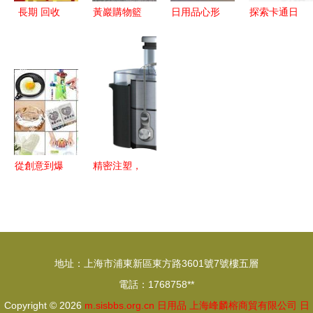
長期 回收
黃巖購物籃
日用品心形
探索卡通日
數碼產品,
模具領域的
微波煮蛋器
用品元素
工廠庫存尾
探索與實踐
與迷爾帶鏡
如何巧妙融
貨,日用百
新視覺模具
單層柜 讓
入淘寶設計
貨,日化用
公司的多元
日常生活充
與素材下載
品,文體用
化塑料模具
滿小確幸
指南
品,五金制
工藝解析
從創意到爆
精密注塑，
品 如何用
品質之源
專利許可撬
佛山市煒森
動日用百貨
日用品榨汁
新賽道
機配件與模
地址：上海市浦東新區東方路3601號7號樓五層
具開發詳解
電話：1768758**
Copyright © 2026
m.sisbbs.org.cn
日用品
上海峰麟榕商貿有限公司
日