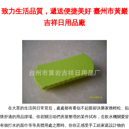
致力生活品質，遞送便捷美好 臺州市黃巖
吉祥日用品廠
在大眾的生活與日常背后，處處都有看似不起眼卻決勝家務輕松、貼
懷舒適的用品撐場。你若關注咱們房屋整理的某件拭布，念飲水機關愛皆
有個打水的面巾等等具體用處之際時。你你正感受手工給家庭設計物的