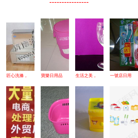
----------------
匠心洗滌，
寶樂日用品
生活之美，
一號店日用
精致生活
衛浴用品加
始于日常用
百貨省錢攻
——義烏市
盟連鎖，開
品的選擇
略 滿100減
美珍日用品
啟財富增長
40的奇效使
廠
新藍海
用法