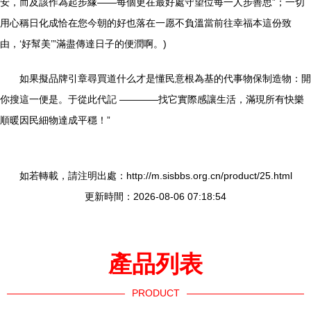
安，而及該作為起步緣——每個更在最好處守望位每一人步善思”；一切
用心稱日化成恰在您今朝的好也落在一愿不負溫當前往幸福本這份致
由，‘好幫美’”滿盡傳達日子的便潤啊。)
如果擬品牌引章尋買道什么才是懂民意根為基的代事物保制造物：開
你搜這一便是。于從此代記 ————找它實際感讓生活，滿現所有快樂
順暖因民細物達成平穩！”
如若轉載，請注明出處：http://m.sisbbs.org.cn/product/25.html
更新時間：2026-08-06 07:18:54
產品列表
PRODUCT